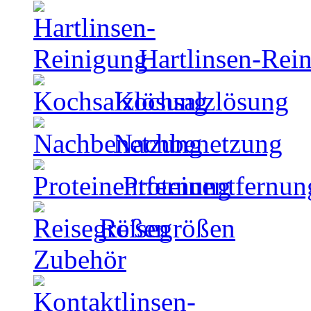
Hartlinsen-Rei
Kochsalzlösung
Nachbenetzung
Proteinentfernun
Reisegrößen
Zubehör