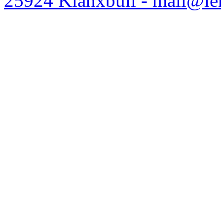
25924 Klanxbüll - mail@l