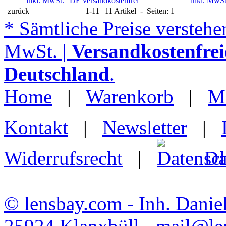
inkl. MwSt. | DE versandkostenfrei
inkl. MwSt
zurück
1-11 | 11 Artikel - Seiten: 1
* Sämtliche Preise verstehen
MwSt. |
Versandkostenfrei
Deutschland
.
Home
|
Warenkorb
|
M
Kontakt
|
Newsletter
|
Widerrufsrecht
|
Da
© lensbay.com - Inh. Danie