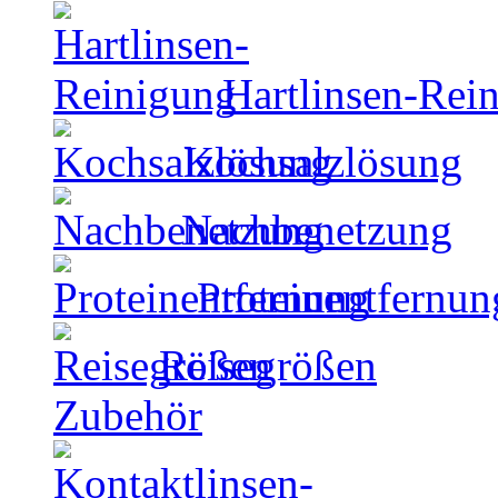
Hartlinsen-Rei
Kochsalzlösung
Nachbenetzung
Proteinentfernun
Reisegrößen
Zubehör