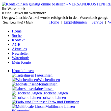
Ihr Warenkorb
Keine Artikel im Warenkorb.
Der gewünschte Artikel wurde erfolgreich in den Warenkorb gelegt.
Home
|
Empfehlungen
|
Service
|
V
Home
Suche
Kontakt
AGB
Aktuelles
Newsletter
Warenkorb
Mein Konto
Kontaktlinsen
Tageslinsen
Wochenlinsen
Monatslinsen
Jahreslinsen
Trockene Augen
Torische Linsen
Farb- und Funlinsen
Multifocale Linsen
Pflegemittel