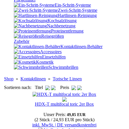
Ein-Schritt-Systeme
Zwei-Schritt-Systeme
Hartlinsen-Reinigung
Kochsalzlösung
Nachbenetzung
Proteinentfernung
Reisegrößen
Zubehör
Kontaktlinsen-Behälter
Accessoires
Einsetzhilfen
Kosmetik
Schwimmbrillen
Shop
»
Kontaktlinsen
»
Torische Linsen
Sortieren nach: Titel
Preis
HDX-T multifocal toric 2er Box
Unser Preis:
49,85 EUR
(2 Stück / 24,93 EUR pro Stück)
inkl. MwSt. | DE versandkostenfrei