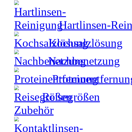
Hartlinsen-Rei
Kochsalzlösung
Nachbenetzung
Proteinentfernun
Reisegrößen
Zubehör