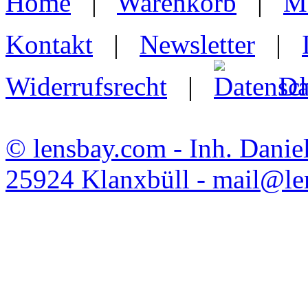
Home
|
Warenkorb
|
M
Kontakt
|
Newsletter
|
Widerrufsrecht
|
Da
© lensbay.com - Inh. Danie
25924 Klanxbüll - mail@l