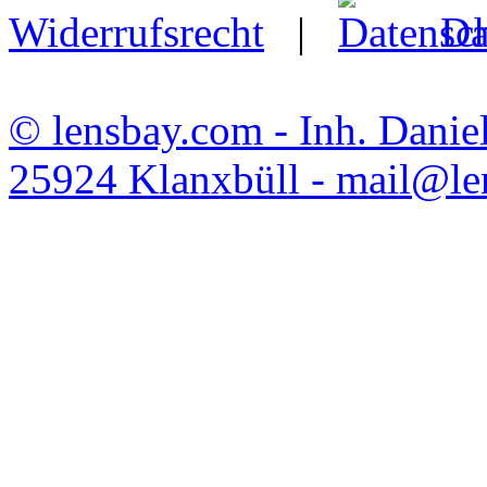
Widerrufsrecht
|
Da
© lensbay.com - Inh. Danie
25924 Klanxbüll - mail@l