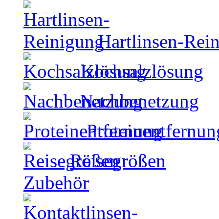
Hartlinsen-Rei
Kochsalzlösung
Nachbenetzung
Proteinentfernun
Reisegrößen
Zubehör