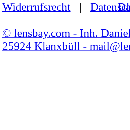
Widerrufsrecht
|
Da
© lensbay.com - Inh. Danie
25924 Klanxbüll - mail@l