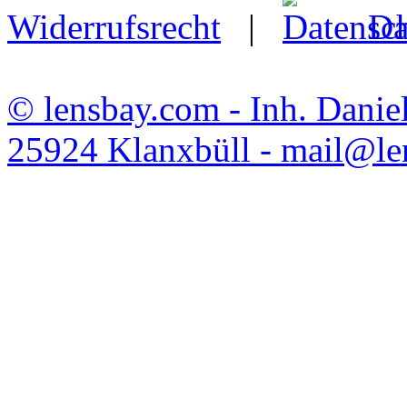
Widerrufsrecht
|
Da
© lensbay.com - Inh. Danie
25924 Klanxbüll - mail@l