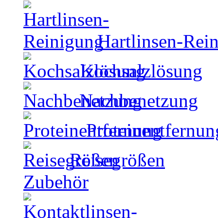
Hartlinsen-Rei
Kochsalzlösung
Nachbenetzung
Proteinentfernun
Reisegrößen
Zubehör