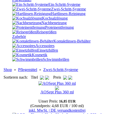
Ein-Schritt-Systeme
Zwei-Schritt-Systeme
Hartlinsen-Reinigung
Kochsalzlösung
Nachbenetzung
Proteinentfernung
Reisegrößen
Zubehör
Kontaktlinsen-Behälter
Accessoires
Einsetzhilfen
Kosmetik
Schwimmbrillen
Shop
»
Pflegemittel
»
Zwei-Schritt-Systeme
Sortieren nach: Titel
Preis
AOSept Plus 360 ml
Unser Preis:
16,85 EUR
(Grundpreis: 4,68 EUR / 100 ml)
inkl. MwSt. | DE versandkostenfrei