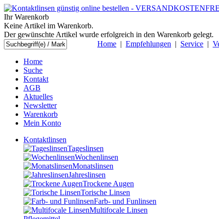
Ihr Warenkorb
Keine Artikel im Warenkorb.
Der gewünschte Artikel wurde erfolgreich in den Warenkorb gelegt.
Home
|
Empfehlungen
|
Service
|
V
Home
Suche
Kontakt
AGB
Aktuelles
Newsletter
Warenkorb
Mein Konto
Kontaktlinsen
Tageslinsen
Wochenlinsen
Monatslinsen
Jahreslinsen
Trockene Augen
Torische Linsen
Farb- und Funlinsen
Multifocale Linsen
Pflegemittel