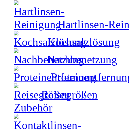
Hartlinsen-Rei
Kochsalzlösung
Nachbenetzung
Proteinentfernun
Reisegrößen
Zubehör