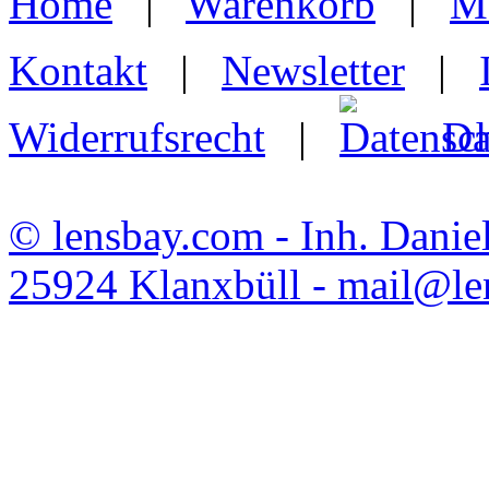
Home
|
Warenkorb
|
M
Kontakt
|
Newsletter
|
Widerrufsrecht
|
Da
© lensbay.com - Inh. Danie
25924 Klanxbüll - mail@l