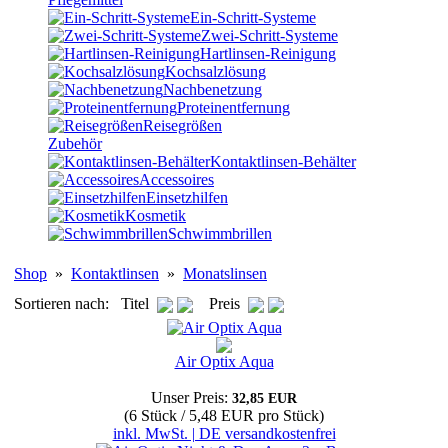
Ein-Schritt-Systeme
Zwei-Schritt-Systeme
Hartlinsen-Reinigung
Kochsalzlösung
Nachbenetzung
Proteinentfernung
Reisegrößen
Zubehör
Kontaktlinsen-Behälter
Accessoires
Einsetzhilfen
Kosmetik
Schwimmbrillen
Shop
»
Kontaktlinsen
»
Monatslinsen
Sortieren nach: Titel
Preis
Air Optix Aqua
Unser Preis:
32,85 EUR
(6 Stück / 5,48 EUR pro Stück)
inkl. MwSt. | DE versandkostenfrei