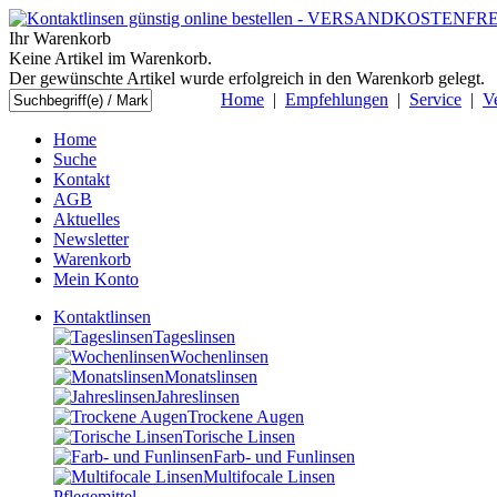
Ihr Warenkorb
Keine Artikel im Warenkorb.
Der gewünschte Artikel wurde erfolgreich in den Warenkorb gelegt.
Home
|
Empfehlungen
|
Service
|
V
Home
Suche
Kontakt
AGB
Aktuelles
Newsletter
Warenkorb
Mein Konto
Kontaktlinsen
Tageslinsen
Wochenlinsen
Monatslinsen
Jahreslinsen
Trockene Augen
Torische Linsen
Farb- und Funlinsen
Multifocale Linsen
Pflegemittel