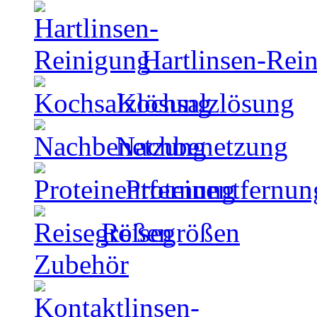
Hartlinsen-Rei
Kochsalzlösung
Nachbenetzung
Proteinentfernun
Reisegrößen
Zubehör