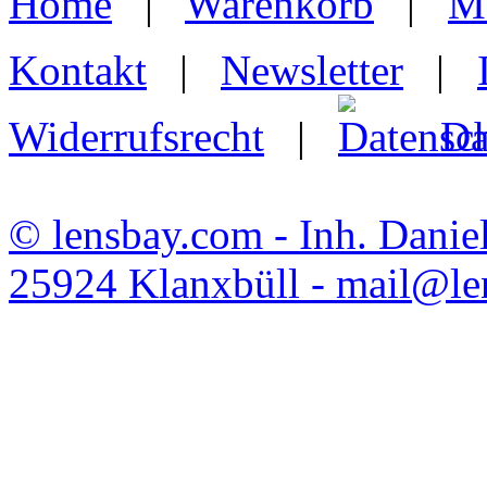
Home
|
Warenkorb
|
M
Kontakt
|
Newsletter
|
Widerrufsrecht
|
Da
© lensbay.com - Inh. Danie
25924 Klanxbüll - mail@l