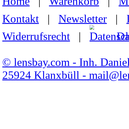
Home
|
Warenkorb
|
M
Kontakt
|
Newsletter
|
Widerrufsrecht
|
Da
© lensbay.com - Inh. Danie
25924 Klanxbüll - mail@l