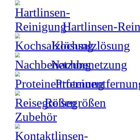
Hartlinsen-Rei
Kochsalzlösung
Nachbenetzung
Proteinentfernun
Reisegrößen
Zubehör