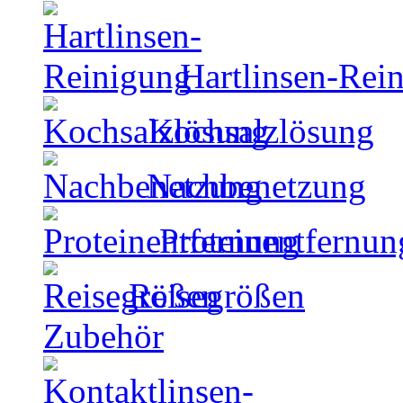
Hartlinsen-Rei
Kochsalzlösung
Nachbenetzung
Proteinentfernun
Reisegrößen
Zubehör