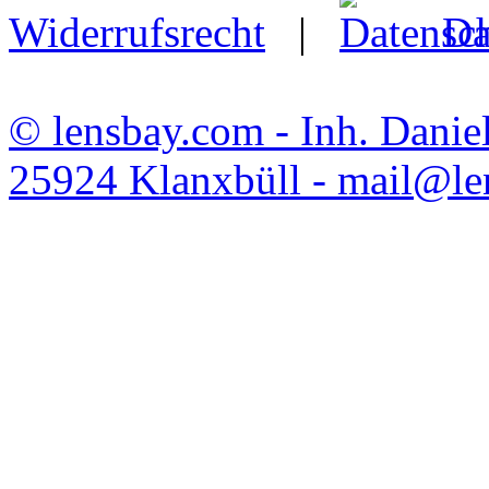
Widerrufsrecht
|
Da
© lensbay.com - Inh. Danie
25924 Klanxbüll - mail@l