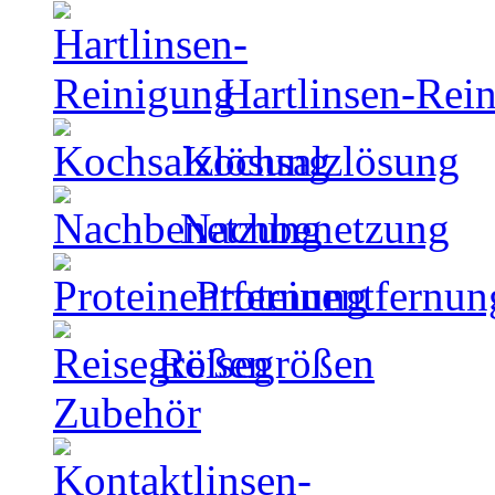
Hartlinsen-Rei
Kochsalzlösung
Nachbenetzung
Proteinentfernun
Reisegrößen
Zubehör