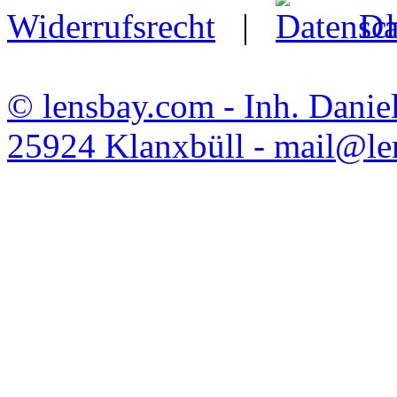
Widerrufsrecht
|
Da
© lensbay.com - Inh. Danie
25924 Klanxbüll - mail@l