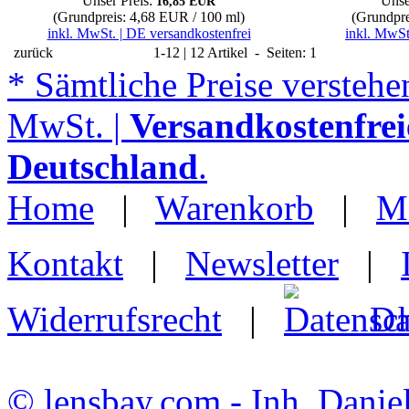
Unser Preis:
Unse
16,85 EUR
(Grundpreis: 4,68 EUR / 100 ml)
(Grundpre
inkl. MwSt. | DE versandkostenfrei
inkl. MwSt
zurück
1-12 | 12 Artikel - Seiten: 1
* Sämtliche Preise verstehen
MwSt. |
Versandkostenfrei
Deutschland
.
Home
|
Warenkorb
|
M
Kontakt
|
Newsletter
|
Widerrufsrecht
|
Da
© lensbay.com - Inh. Danie