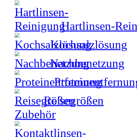
Hartlinsen-Rei
Kochsalzlösung
Nachbenetzung
Proteinentfernun
Reisegrößen
Zubehör