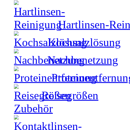
Hartlinsen-Rei
Kochsalzlösung
Nachbenetzung
Proteinentfernun
Reisegrößen
Zubehör