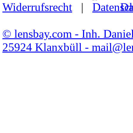
Widerrufsrecht
|
Da
© lensbay.com - Inh. Danie
25924 Klanxbüll - mail@l