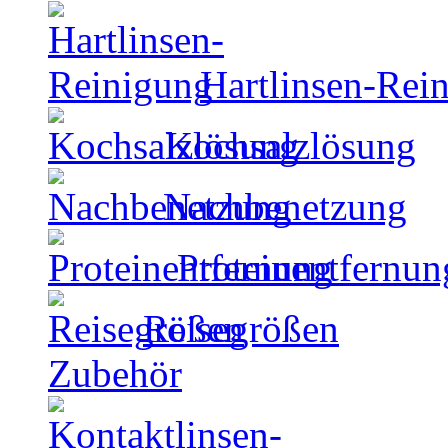
Hartlinsen-Rei
Kochsalzlösung
Nachbenetzung
Proteinentfernun
Reisegrößen
Zubehör