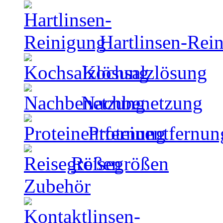
Hartlinsen-Rei
Kochsalzlösung
Nachbenetzung
Proteinentfernun
Reisegrößen
Zubehör