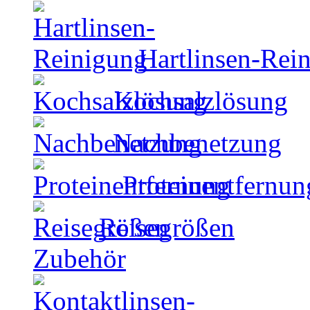
Hartlinsen-Rei
Kochsalzlösung
Nachbenetzung
Proteinentfernun
Reisegrößen
Zubehör