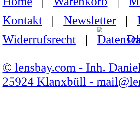
Home
|
Warenkorb
|
M
Kontakt
|
Newsletter
|
Widerrufsrecht
|
Da
© lensbay.com - Inh. Danie
25924 Klanxbüll - mail@l