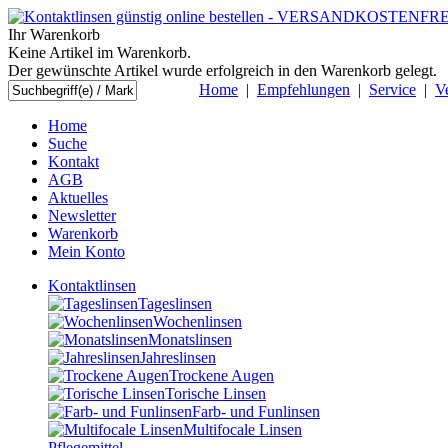
Ihr Warenkorb
Keine Artikel im Warenkorb.
Der gewünschte Artikel wurde erfolgreich in den Warenkorb gelegt.
Home
|
Empfehlungen
|
Service
|
V
Home
Suche
Kontakt
AGB
Aktuelles
Newsletter
Warenkorb
Mein Konto
Kontaktlinsen
Tageslinsen
Wochenlinsen
Monatslinsen
Jahreslinsen
Trockene Augen
Torische Linsen
Farb- und Funlinsen
Multifocale Linsen
Pflegemittel