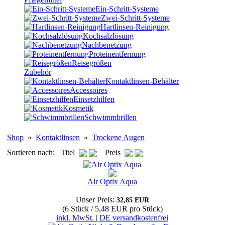
Ein-Schritt-Systeme
Zwei-Schritt-Systeme
Hartlinsen-Reinigung
Kochsalzlösung
Nachbenetzung
Proteinentfernung
Reisegrößen
Zubehör
Kontaktlinsen-Behälter
Accessoires
Einsetzhilfen
Kosmetik
Schwimmbrillen
Shop
»
Kontaktlinsen
»
Trockene Augen
Sortieren nach: Titel
Preis
Air Optix Aqua
Unser Preis:
32,85 EUR
(6 Stück / 5,48 EUR pro Stück)
inkl. MwSt. | DE versandkostenfrei