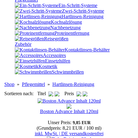
Ein-Schritt-Systeme
Zwei-Schritt-Systeme
Hartlinsen-Reinigung
Kochsalzlösung
Nachbenetzung
Proteinentfernung
Reisegrößen
Zubehör
Kontaktlinsen-Behälter
Accessoires
Einsetzhilfen
Kosmetik
Schwimmbrillen
Shop
»
Pflegemittel
»
Hartlinsen-Reinigung
Sortieren nach: Titel
Preis
Boston Advance Inhalt 120ml
Unser Preis:
9,85 EUR
(Grundpreis: 8,21 EUR / 100 ml)
inkl. MwSt. | DE versandkostenfrei