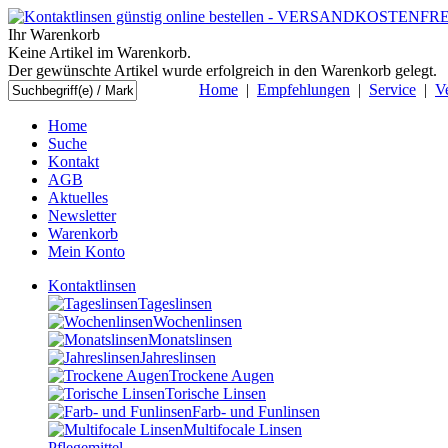
Ihr Warenkorb
Keine Artikel im Warenkorb.
Der gewünschte Artikel wurde erfolgreich in den Warenkorb gelegt.
Home
|
Empfehlungen
|
Service
|
V
Home
Suche
Kontakt
AGB
Aktuelles
Newsletter
Warenkorb
Mein Konto
Kontaktlinsen
Tageslinsen
Wochenlinsen
Monatslinsen
Jahreslinsen
Trockene Augen
Torische Linsen
Farb- und Funlinsen
Multifocale Linsen
Pflegemittel