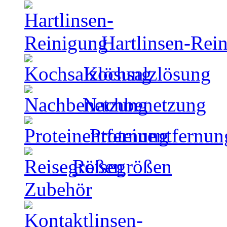
Hartlinsen-Rei
Kochsalzlösung
Nachbenetzung
Proteinentfernun
Reisegrößen
Zubehör