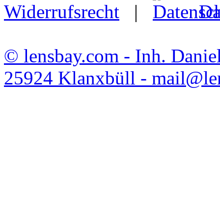
Widerrufsrecht
|
Da
© lensbay.com - Inh. Danie
25924 Klanxbüll - mail@l