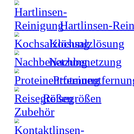
Hartlinsen-Rei
Kochsalzlösung
Nachbenetzung
Proteinentfernun
Reisegrößen
Zubehör