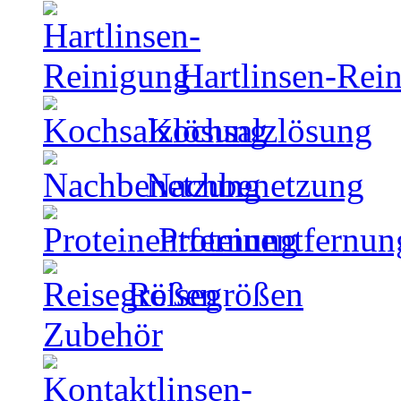
Hartlinsen-Rei
Kochsalzlösung
Nachbenetzung
Proteinentfernun
Reisegrößen
Zubehör