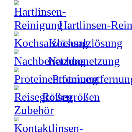
Hartlinsen-Rei
Kochsalzlösung
Nachbenetzung
Proteinentfernun
Reisegrößen
Zubehör