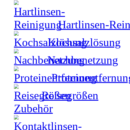
Hartlinsen-Rei
Kochsalzlösung
Nachbenetzung
Proteinentfernun
Reisegrößen
Zubehör