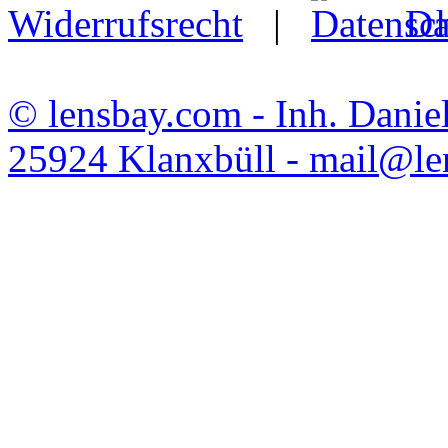
Widerrufsrecht
|
Da
© lensbay.com - Inh. Danie
25924 Klanxbüll - mail@l