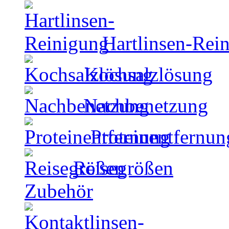
Hartlinsen-Rei
Kochsalzlösung
Nachbenetzung
Proteinentfernun
Reisegrößen
Zubehör