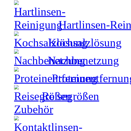
Hartlinsen-Rei
Kochsalzlösung
Nachbenetzung
Proteinentfernun
Reisegrößen
Zubehör