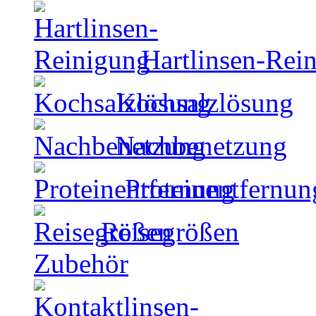
Hartlinsen-Rei
Kochsalzlösung
Nachbenetzung
Proteinentfernun
Reisegrößen
Zubehör