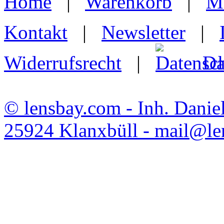
Home
|
Warenkorb
|
M
Kontakt
|
Newsletter
|
Widerrufsrecht
|
Da
© lensbay.com - Inh. Danie
25924 Klanxbüll - mail@l