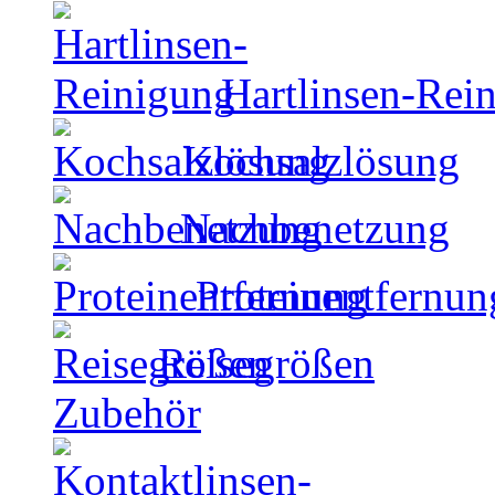
Hartlinsen-Rei
Kochsalzlösung
Nachbenetzung
Proteinentfernun
Reisegrößen
Zubehör