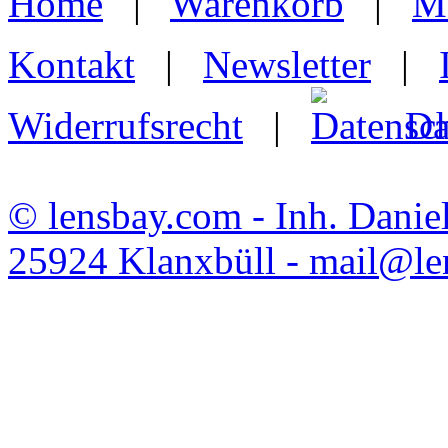
Home
|
Warenkorb
|
M
Kontakt
|
Newsletter
|
Widerrufsrecht
|
Da
© lensbay.com - Inh. Danie
25924 Klanxbüll - mail@l