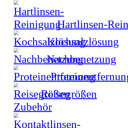
Hartlinsen-Rei
Kochsalzlösung
Nachbenetzung
Proteinentfernun
Reisegrößen
Zubehör