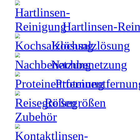
Hartlinsen-Rei
Kochsalzlösung
Nachbenetzung
Proteinentfernun
Reisegrößen
Zubehör