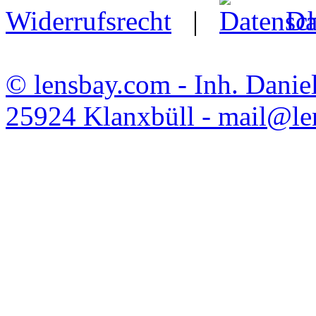
Widerrufsrecht
|
Da
© lensbay.com - Inh. Danie
25924 Klanxbüll - mail@l