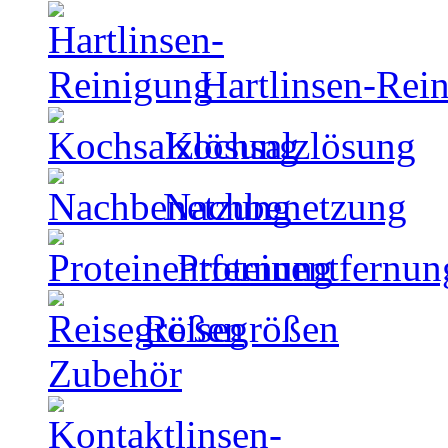
Hartlinsen-Rei
Kochsalzlösung
Nachbenetzung
Proteinentfernun
Reisegrößen
Zubehör