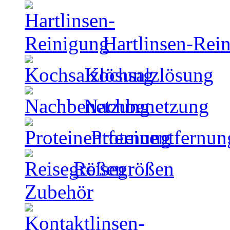
Hartlinsen-Rei
Kochsalzlösung
Nachbenetzung
Proteinentfernun
Reisegrößen
Zubehör