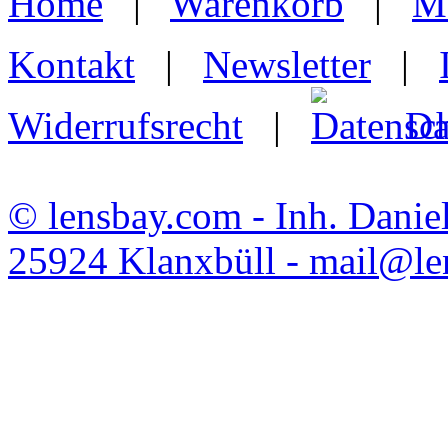
Home
|
Warenkorb
|
M
Kontakt
|
Newsletter
|
Widerrufsrecht
|
Da
© lensbay.com - Inh. Danie
25924 Klanxbüll - mail@l