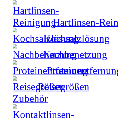
Hartlinsen-Rei
Kochsalzlösung
Nachbenetzung
Proteinentfernun
Reisegrößen
Zubehör