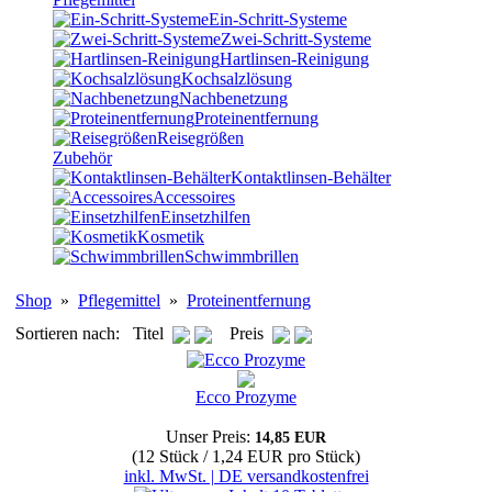
Ein-Schritt-Systeme
Zwei-Schritt-Systeme
Hartlinsen-Reinigung
Kochsalzlösung
Nachbenetzung
Proteinentfernung
Reisegrößen
Zubehör
Kontaktlinsen-Behälter
Accessoires
Einsetzhilfen
Kosmetik
Schwimmbrillen
Shop
»
Pflegemittel
»
Proteinentfernung
Sortieren nach: Titel
Preis
Ecco Prozyme
Unser Preis:
14,85 EUR
(12 Stück / 1,24 EUR pro Stück)
inkl. MwSt. | DE versandkostenfrei