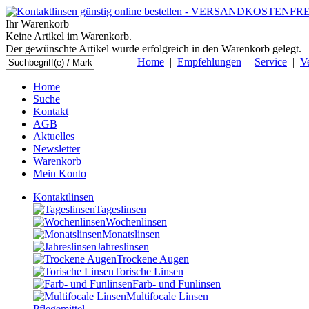
Ihr Warenkorb
Keine Artikel im Warenkorb.
Der gewünschte Artikel wurde erfolgreich in den Warenkorb gelegt.
Home
|
Empfehlungen
|
Service
|
V
Home
Suche
Kontakt
AGB
Aktuelles
Newsletter
Warenkorb
Mein Konto
Kontaktlinsen
Tageslinsen
Wochenlinsen
Monatslinsen
Jahreslinsen
Trockene Augen
Torische Linsen
Farb- und Funlinsen
Multifocale Linsen
Pflegemittel