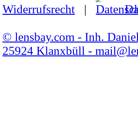
Widerrufsrecht
|
Da
© lensbay.com - Inh. Danie
25924 Klanxbüll - mail@l