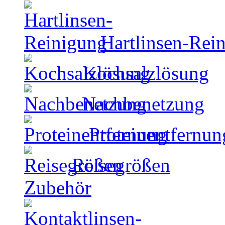
Hartlinsen-Rei
Kochsalzlösung
Nachbenetzung
Proteinentfernun
Reisegrößen
Zubehör