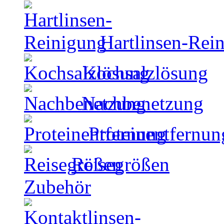
Hartlinsen-Rei
Kochsalzlösung
Nachbenetzung
Proteinentfernun
Reisegrößen
Zubehör