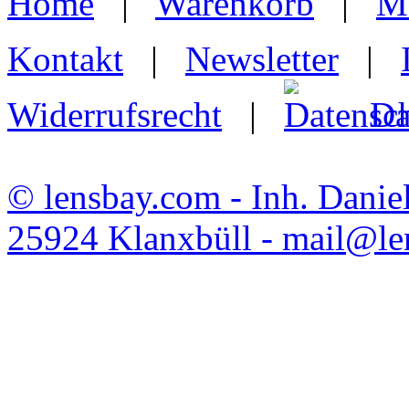
Home
|
Warenkorb
|
M
Kontakt
|
Newsletter
|
Widerrufsrecht
|
Da
© lensbay.com - Inh. Danie
25924 Klanxbüll - mail@l