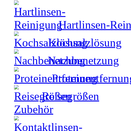
Hartlinsen-Rei
Kochsalzlösung
Nachbenetzung
Proteinentfernun
Reisegrößen
Zubehör