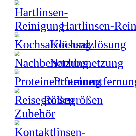
Hartlinsen-Rei
Kochsalzlösung
Nachbenetzung
Proteinentfernun
Reisegrößen
Zubehör