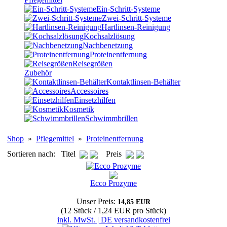
Ein-Schritt-Systeme
Zwei-Schritt-Systeme
Hartlinsen-Reinigung
Kochsalzlösung
Nachbenetzung
Proteinentfernung
Reisegrößen
Zubehör
Kontaktlinsen-Behälter
Accessoires
Einsetzhilfen
Kosmetik
Schwimmbrillen
Shop
»
Pflegemittel
»
Proteinentfernung
Sortieren nach: Titel
Preis
Ecco Prozyme
Unser Preis:
14,85 EUR
(12 Stück / 1,24 EUR pro Stück)
inkl. MwSt. | DE versandkostenfrei