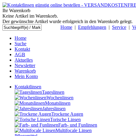
Ihr Warenkorb
Keine Artikel im Warenkorb.
Der gewünschte Artikel wurde erfolgreich in den Warenkorb gelegt.
Home
|
Empfehlungen
|
Service
|
V
Home
Suche
Kontakt
AGB
Aktuelles
Newsletter
Warenkorb
Mein Konto
Kontaktlinsen
Tageslinsen
Wochenlinsen
Monatslinsen
Jahreslinsen
Trockene Augen
Torische Linsen
Farb- und Funlinsen
Multifocale Linsen
Pflegemittel