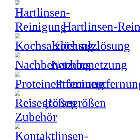
Hartlinsen-Rei
Kochsalzlösung
Nachbenetzung
Proteinentfernun
Reisegrößen
Zubehör