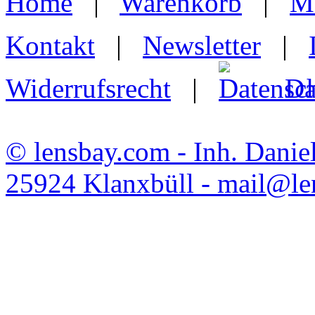
Home
|
Warenkorb
|
M
Kontakt
|
Newsletter
|
Widerrufsrecht
|
Da
© lensbay.com - Inh. Danie
25924 Klanxbüll - mail@l