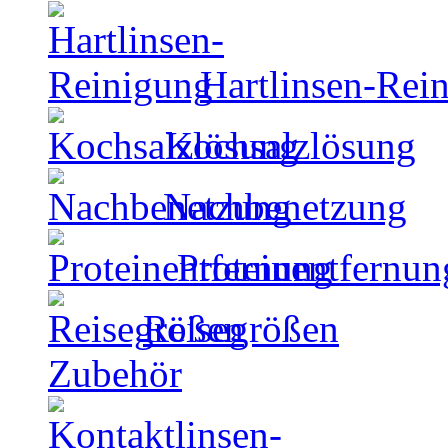
Hartlinsen-Rei
Kochsalzlösung
Nachbenetzung
Proteinentfernun
Reisegrößen
Zubehör