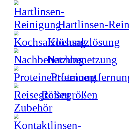
Hartlinsen-Rei
Kochsalzlösung
Nachbenetzung
Proteinentfernun
Reisegrößen
Zubehör