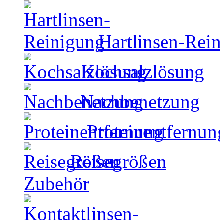
Hartlinsen-Rei
Kochsalzlösung
Nachbenetzung
Proteinentfernun
Reisegrößen
Zubehör