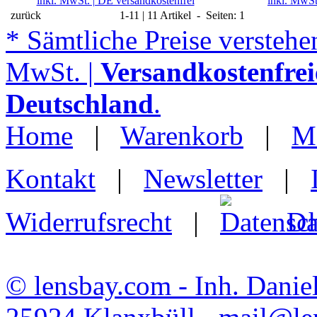
inkl. MwSt. | DE versandkostenfrei
inkl. MwSt
zurück
1-11 | 11 Artikel - Seiten: 1
* Sämtliche Preise verstehen
MwSt. |
Versandkostenfrei
Deutschland
.
Home
|
Warenkorb
|
M
Kontakt
|
Newsletter
|
Widerrufsrecht
|
Da
© lensbay.com - Inh. Danie