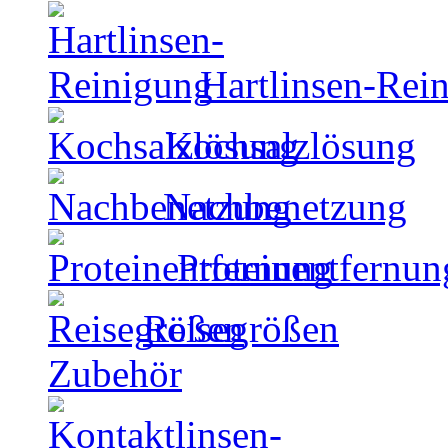
Hartlinsen-Rei
Kochsalzlösung
Nachbenetzung
Proteinentfernun
Reisegrößen
Zubehör