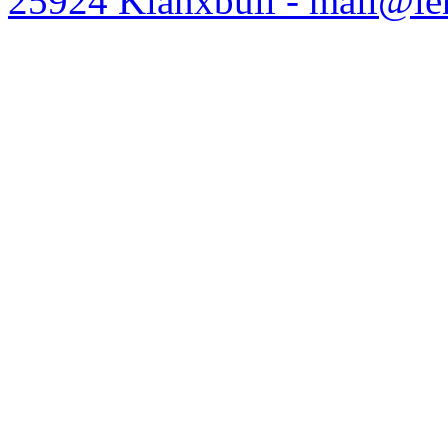
25924 Klanxbüll - mail@l