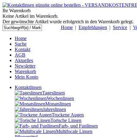
Ihr Warenkorb
Keine Artikel im Warenkorb.
Der gewünschte Artikel wurde erfolgreich in den Warenkorb gelegt.
Home
|
Empfehlungen
|
Service
|
V
Home
Suche
Kontakt
AGB
Aktuelles
Newsletter
Warenkorb
Mein Konto
Kontaktlinsen
Tageslinsen
Wochenlinsen
Monatslinsen
Jahreslinsen
Trockene Augen
Torische Linsen
Farb- und Funlinsen
Multifocale Linsen
Pflegemittel