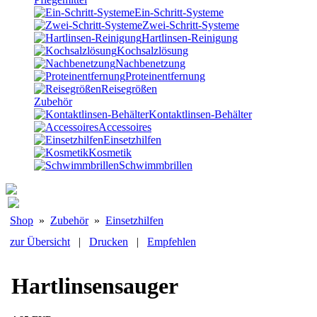
Ein-Schritt-Systeme
Zwei-Schritt-Systeme
Hartlinsen-Reinigung
Kochsalzlösung
Nachbenetzung
Proteinentfernung
Reisegrößen
Zubehör
Kontaktlinsen-Behälter
Accessoires
Einsetzhilfen
Kosmetik
Schwimmbrillen
Shop
»
Zubehör
»
Einsetzhilfen
zur Übersicht
|
Drucken
|
Empfehlen
Hartlinsensauger