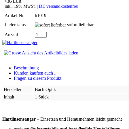
4,85 EUR
inkl. 19% MwSt. |
DE versandkostenfrei
Artikel-Nr.
h1019
Lieferstatus
sofort lieferbar
Anzahl
Beschreibung
Kunden kauften auch ...
Fragen zu diesem Produkt
Hersteller
Bach Optik
Inhalt
1 Stück
Hartlinsensauger
– Einsetzen und Herausnehmen leicht gemacht
geeignet für
formstabile und hart-flexible Kontaktlinsen