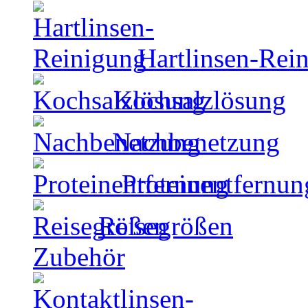
Hartlinsen-Rei
Kochsalzlösung
Nachbenetzung
Proteinentfernun
Reisegrößen
Zubehör