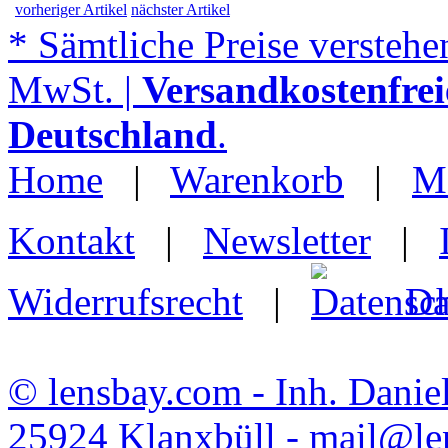
vorheriger Artikel
nächster Artikel
* Sämtliche Preise verstehen
MwSt. |
Versandkostenfrei
Deutschland
.
Home
|
Warenkorb
|
M
Kontakt
|
Newsletter
|
Widerrufsrecht
|
Da
© lensbay.com - Inh. Danie
25924 Klanxbüll - mail@l