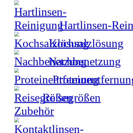
Hartlinsen-Rei
Kochsalzlösung
Nachbenetzung
Proteinentfernun
Reisegrößen
Zubehör