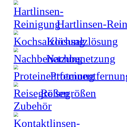
Hartlinsen-Rei
Kochsalzlösung
Nachbenetzung
Proteinentfernun
Reisegrößen
Zubehör