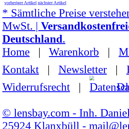
vorheriger Artikel
nächster Artikel
* Sämtliche Preise verstehen
MwSt. |
Versandkostenfrei
Deutschland
.
Home
|
Warenkorb
|
M
Kontakt
|
Newsletter
|
Widerrufsrecht
|
Da
© lensbay.com - Inh. Danie
25924 Klanxbüll - mail@l